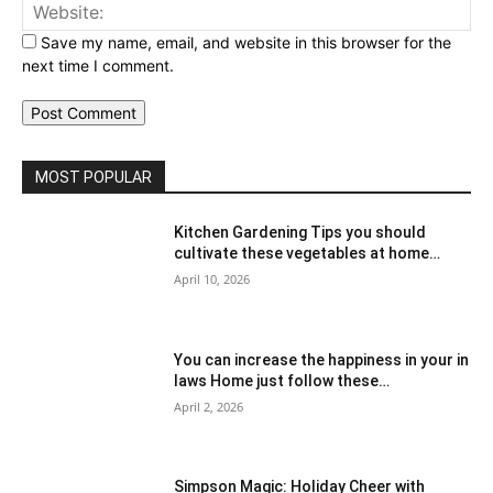
Web
Save my name, email, and website in this browser for the
next time I comment.
MOST POPULAR
Kitchen Gardening Tips you should
cultivate these vegetables at home…
April 10, 2026
You can increase the happiness in your in
laws Home just follow these…
April 2, 2026
Simpson Magic: Holiday Cheer with