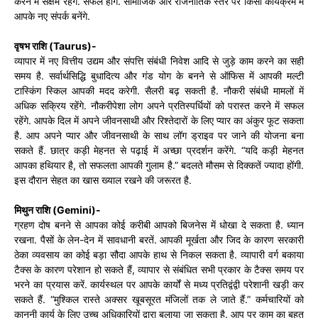
करने में सक्षम रहेंगे. सफल होंगे. सामाजिक और राजनीतिक स्तर पर किसी कार्यक्रम में
आपके नए संपर्क बनेंगे.
वृषभ राशि (Taurus)-
व्यापार में नए वित्तीय उद्यम और संपत्ति संबंधी निवेश आदि से जुड़े काम करने का सही
समय है. सर्वार्थसिद्धि बुधादित्य और गंड योग के बनने से ऑफिस में आपकी मल्टी
टास्किंग स्किल आपकी मदद करेगी. सैलरी बढ़ सकती है. नौकरी संबंधी मामलों में
अधिक सक्रिय रहेंगे. नौकरीपेशा लोग अपने प्रतिस्पर्धियों को परास्त करने में सफल
रहेंगे. आपके दिल में अपने जीवनसाथी और रिश्तेदारों के लिए प्यार का अंकुर फूट सकता
है. आप अपने प्यार और जीवनसाथी के साथ लॉग ड्राइव पर जाने की योजना बना
सकते हैं. छात्र कड़ी मेहनत से पढ़ाई में अच्छा प्रदर्शन करेंगे. “यदि कड़ी मेहनत
आपका हथियार है, तो सफलता आपकी गुलाम है.” बदलते मौसम से दिक्कतें ज्यादा होंगी.
इस दौरान सेहत का खास ख्याल रखने की जरूरत है.
मिथुन राशि (Gemini)-
ग्रहण दोष बनने से आपका कोई करीबी आपको बिजनेस में धोखा दे सकता है. ध्यान
रखना. पैसों के लेन-देन में सावधानी बरतें. आपकी मूर्खता और जिद के कारण सरकारी
ठेका व्यवसाय का कोई बड़ा सौदा आपके हाथ से निकल सकता है. व्यापारी वर्ग बकाया
टैक्स के कारण परेशान हो सकते हैं, व्यापार से संबंधित सभी प्रकार के टैक्स समय पर
भरने का प्रयास करें. कार्यस्थल पर आपके कार्यों से मध्य प्रतिद्वंद्वी परेशानी खड़ी कर
सकते हैं. “मुश्किल रास्ते अक्सर खूबसूरत मंजिलों तक ले जाते हैं.” कर्मचारियों को
कानूनी कार्य के लिए उच्च अधिकारियों द्वारा बुलाया जा सकता है. आप पर काम का बहुत