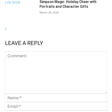
Simpson Magic: Holiday Cheer with
Life Style
Portraits and Character Gifts
March 28, 2026
LEAVE A REPLY
Comment:
Na
Ema