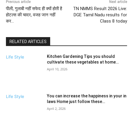
Previous article
Next article
पीली, गुलाबी नहीं सफेद ही क्यों होती है
TN NMMS Result 2026 Live:
होटल्स की चादर, वजह जान नहीं
DGE Tamil Nadu results for
कर…
Class 8 today
RELATED ARTICLES
Kitchen Gardening Tips you should
Life Style
cultivate these vegetables at home…
April 10, 2026
You can increase the happiness in your in
Life Style
laws Home just follow these…
April 2, 2026